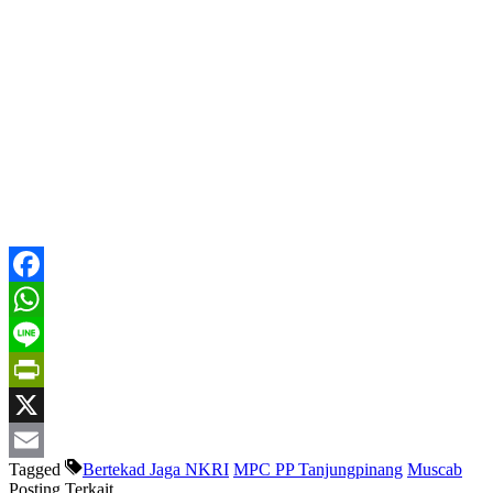
Facebook
WhatsApp
Line
PrintFriendly
X
Tagged
Bertekad Jaga NKRI
MPC PP Tanjungpinang
Muscab
Email
Posting Terkait