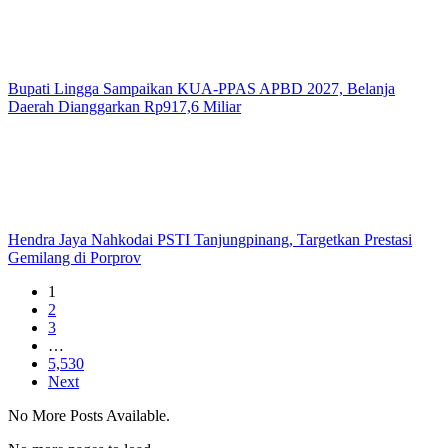
Bupati Lingga Sampaikan KUA-PPAS APBD 2027, Belanja
Daerah Dianggarkan Rp917,6 Miliar
Hendra Jaya Nahkodai PSTI Tanjungpinang, Targetkan Prestasi
Gemilang di Porprov
1
2
3
…
5,530
Next
No More Posts Available.