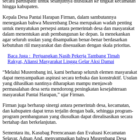
secara partisipatif untuk selanjutnya diusulkan ke tingkat kecamatan
hingga kabupaten.
Kepala Desa Pantai Harapan Firman, dalam sambutannya
menegaskan bahwa Musrenbang Desa merupakan wadah penting
untuk menyatukan persepsi antara pemerintah desa dan masyarakat
dalam menentukan arah pembangunan ke depan. Ia menekankan
agar seluruh usulan yang disampaikan benar-benar berdasarkan
kebutuhan riil masyarakat dan disesuaikan dengan skala prioritas.
Baca Juga :
Perjuangkan Nasib Pekerja Tambang Timah
Rakyat, Aliansi Masyarakat Lingga Gelar Aksi Damai
“Melalui Musrenbang ini, kami berharap seluruh elemen masyarakat
dapat menyampaikan aspirasi secara terbuka dan konstruktif. Usulan
yang dihasilkan nantinya diharapkan mampu menjawab
permasalahan desa serta mendorong peningkatan kesejahteraan
masyarakat Pantai Harapan,” ujar Firman.
Firman juga berharap sinergi antara pemerintah desa, kecamatan,
dan kabupaten dapat terus terjalin dengan baik, sehingga program-
program pembangunan yang diusulkan dapat direalisasikan secara
bertahap dan berkelanjutan.
Sementara itu, Kasubag Perencanaan dan Evaluasi Kecamatan
Selayar, Adnan And, menyampaikan bahwa Musrenbang Desa