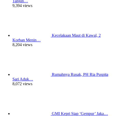
Tanjun…
9,394 views
Kecelakaan Maut di Kawal, 2
Korban Menin…
8,204 views
Rumahnya Rusak, PH Ria Puspita
Sari Aduk…
8,072 views
GMI Kepri Siap ‘Gempur’ Jaka…