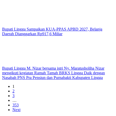
Bupati Lingga Sampaikan KUA-PPAS APBD 2027, Belanja
Daerah Dianggarkan Rp917,6 Miliar
Bupati Lingga M. Nizar bersama istri Ny. Maratusholiha Nizar
mengikuti kegiatan Ramah Tamah BRKS Lingga Daik dengan
Nasabah PNS Pra Pensiun dan Purnabakti Kabupaten Lingga
1
2
3
…
353
Next