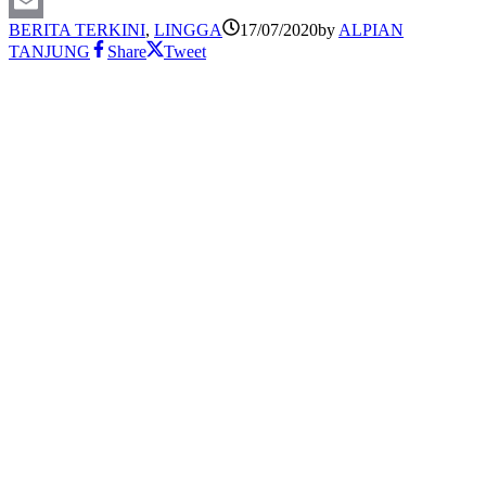
X
BERITA TERKINI
,
LINGGA
17/07/2020
by
ALPIAN
Email
TANJUNG
Share
Tweet