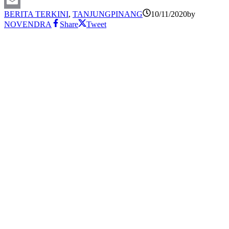
X
BERITA TERKINI
,
TANJUNGPINANG
10/11/2020
by
Email
NOVENDRA
Share
Tweet