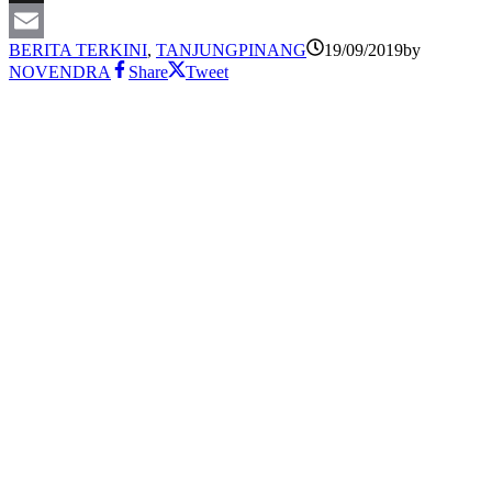
X
BERITA TERKINI
,
TANJUNGPINANG
19/09/2019
by
Email
NOVENDRA
Share
Tweet