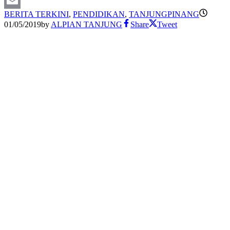
X
BERITA TERKINI
,
PENDIDIKAN
,
TANJUNGPINANG
Email
01/05/2019
by
ALPIAN TANJUNG
Share
Tweet