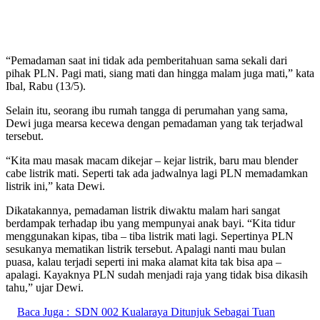
“Pemadaman saat ini tidak ada pemberitahuan sama sekali dari
pihak PLN. Pagi mati, siang mati dan hingga malam juga mati,” kata
Ibal, Rabu (13/5).
Selain itu, seorang ibu rumah tangga di perumahan yang sama,
Dewi juga mearsa kecewa dengan pemadaman yang tak terjadwal
tersebut.
“Kita mau masak macam dikejar – kejar listrik, baru mau blender
cabe listrik mati. Seperti tak ada jadwalnya lagi PLN memadamkan
listrik ini,” kata Dewi.
Dikatakannya, pemadaman listrik diwaktu malam hari sangat
berdampak terhadap ibu yang mempunyai anak bayi. “Kita tidur
menggunakan kipas, tiba – tiba listrik mati lagi. Sepertinya PLN
sesukanya mematikan listrik tersebut. Apalagi nanti mau bulan
puasa, kalau terjadi seperti ini maka alamat kita tak bisa apa –
apalagi. Kayaknya PLN sudah menjadi raja yang tidak bisa dikasih
tahu,” ujar Dewi.
Baca Juga :
SDN 002 Kualaraya Ditunjuk Sebagai Tuan