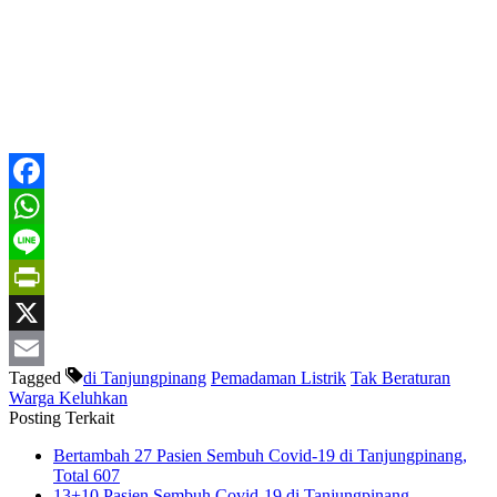
Facebook
WhatsApp
Line
PrintFriendly
X
Tagged
di Tanjungpinang
Pemadaman Listrik
Tak Beraturan
Email
Warga Keluhkan
Posting Terkait
Bertambah 27 Pasien Sembuh Covid-19 di Tanjungpinang,
Total 607
13+10 Pasien Sembuh Covid-19 di Tanjungpinang