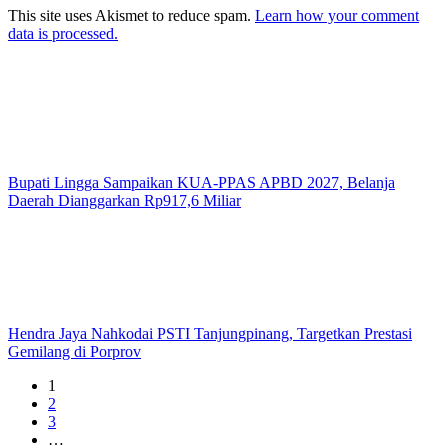
This site uses Akismet to reduce spam.
Learn how your comment
data is processed.
Bupati Lingga Sampaikan KUA-PPAS APBD 2027, Belanja
Daerah Dianggarkan Rp917,6 Miliar
Hendra Jaya Nahkodai PSTI Tanjungpinang, Targetkan Prestasi
Gemilang di Porprov
1
2
3
…