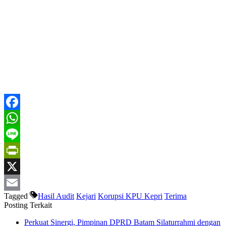
Facebook
WhatsApp
Line
PrintFriendly
X
Tagged
Hasil Audit
Kejari
Korupsi KPU Kepri
Terima
Email
Posting Terkait
Perkuat Sinergi, Pimpinan DPRD Batam Silaturrahmi dengan