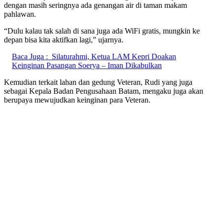
dengan masih seringnya ada genangan air di taman makam
pahlawan.
“Dulu kalau tak salah di sana juga ada WiFi gratis, mungkin ke
depan bisa kita aktifkan lagi,” ujarnya.
Baca Juga :
Silaturahmi, Ketua LAM Kepri Doakan
Keinginan Pasangan Soerya – Iman Dikabulkan
Kemudian terkait lahan dan gedung Veteran, Rudi yang juga
sebagai Kepala Badan Pengusahaan Batam, mengaku juga akan
berupaya mewujudkan keinginan para Veteran.