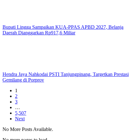
Bupati Lingga Sampaikan KUA-PPAS APBD 2027, Belanja
Daerah Dianggarkan Rp917,6 Miliar
Hendra Jaya Nahkodai PSTI Tanjungpinang, Targetkan Prestasi
Gemilang di Porprov
1
2
3
…
5,507
Next
No More Posts Available.
No more pages to load.