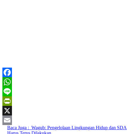
Facebook
WhatsApp
Line
PrintFriendly
X
Baca Juga :
Wagub: Pengelolaan Lingkungan Hidup dan SDA
Email
Harus Terus Dilakukan